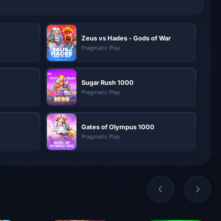
Zeus vs Hades - Gods of War
Pragmatic Play
Sugar Rush 1000
Pragmatic Play
Gates of Olympus 1000
Pragmatic Play
Big Bass Splash
Pragmatic Play
Mongol Treasures