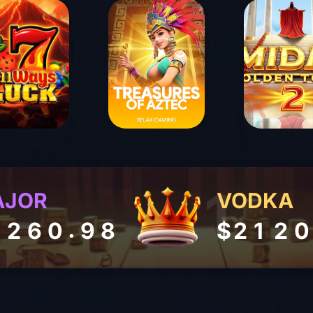
gmatic Play
Play'n Go
ok Of Santa
Mystic Potion
orphina
PGSoft
nes
Rich Wilde and the Tom
rbogames
Play'n Go
cky Streak 3
Leprechaun Riches
1
AJOR
VODKA
orphina
PGSoft
.
$
2
2
6
0
9
8
2
1
2
0
ber Wolf
Fortune of Giza
orphina
Pragmatic Play
e of Merlin
The Dog House Megaw