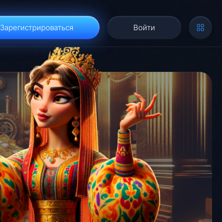
Зарегистрироваться
Войти
осферу