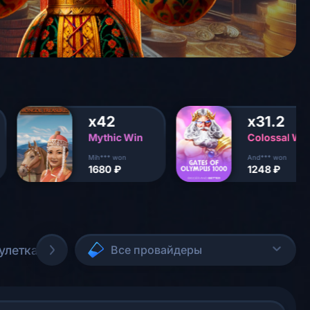
x31.2
x3.66
Colossal Win
Big Win
And*** won
Hor*** won
1248 ₽
5860 ₽
улетка
Джекпот
Бонус
Все провайдеры
165
775