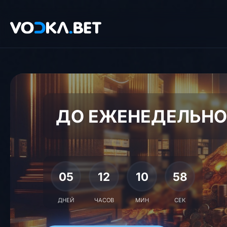
ПОЧЕМУ ВОД
Только здесь можно включить реж