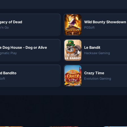
gacy of Dead
Wild Bounty Showdown
y'n Go
PGSoft
e Dog House - Dog or Alive
Le Bandit
gmatic Play
Hacksaw Gaming
ld Bandito
Crazy Time
oft
Evolution Gaming
easures of Aztec
Midas Golden Touch 2
oft
Thunderkick
ld West Gold
Book of Dead